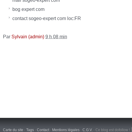
mail sogeo-expert com
bog expert com
contact sogeo-expert com loc:FR
Par
Sylvain (admin)
9 h 08 min
Carte du site
-
Tags
-
Contact
-
Mentions légales
-
C.G.V.
-
Ce blog est dofollow !